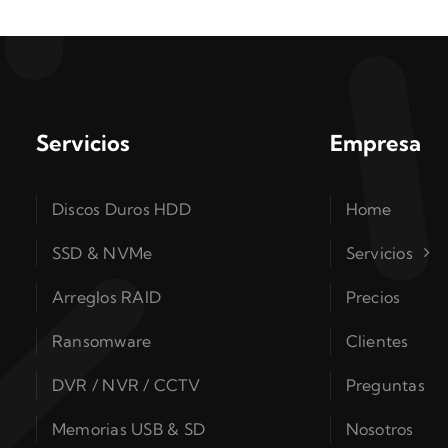
Servicios
Empresa
Discos Duros HDD
Home
SSD & NVMe
Servicios
Arreglos RAID
Precios
Ransomware
Clientes
DVR / NVR / CCTV
Preguntas
Memorias USB & SD
Nosotros