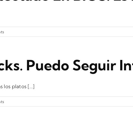
ts
cks. Puedo Seguir I
os platos [...]
ts