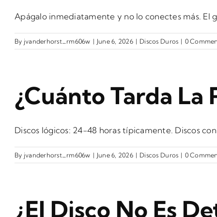
Apágalo inmediatamente y no lo conectes más. El go
By
jvanderhorst_rm606w
|
June 6, 2026
|
Discos Duros
|
0 Commen
¿Cuánto Tarda La 
Discos lógicos: 24-48 horas típicamente. Discos con 
By
jvanderhorst_rm606w
|
June 6, 2026
|
Discos Duros
|
0 Commen
¿El Disco No Es D