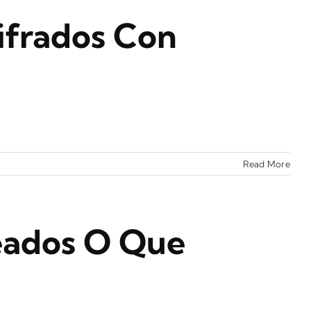
ifrados Con
Read More
eados O Que