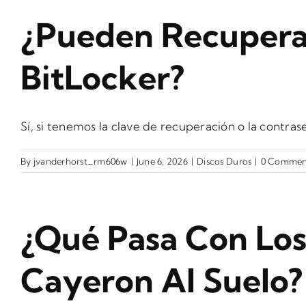
¿Pueden Recuperar
BitLocker?
Sí, si tenemos la clave de recuperación o la contraseñ
By
jvanderhorst_rm606w
|
June 6, 2026
|
Discos Duros
|
0 Commen
¿Qué Pasa Con Lo
Cayeron Al Suelo?