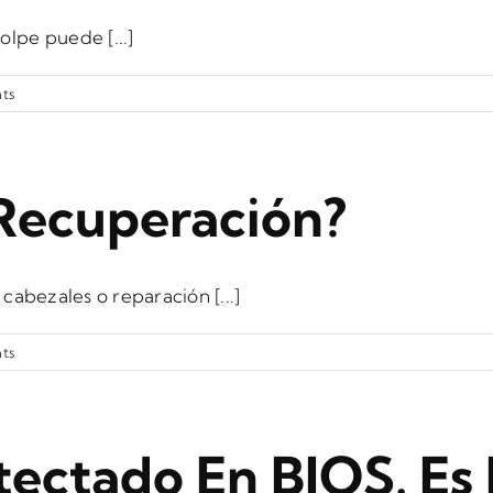
lpe puede [...]
ts
Recuperación?
cabezales o reparación [...]
ts
etectado En BIOS. Es