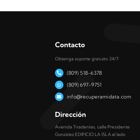
Contacto
Obtenga soporte gratuito 24/7
(809) 518-6378
(809) 697-9751
info@recuperamidata.com
Dirección
Avenida Tiradentes, calle Presidente
González EDIFICIO LA ISLA al lado