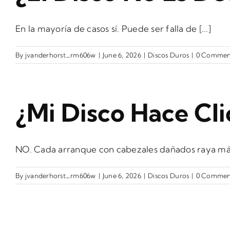
En la mayoría de casos sí. Puede ser falla de [...]
By
jvanderhorst_rm606w
|
June 6, 2026
|
Discos Duros
|
0 Commen
¿Mi Disco Hace Cli
NO. Cada arranque con cabezales dañados raya más l
By
jvanderhorst_rm606w
|
June 6, 2026
|
Discos Duros
|
0 Commen