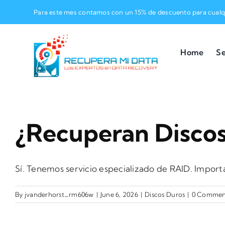
Skip
Para este mes contamos con un 15% de descuento para cualqu
to
content
Home
Se
¿Recuperan Discos
Sí. Tenemos servicio especializado de RAID. Importan
By
jvanderhorst_rm606w
|
June 6, 2026
|
Discos Duros
|
0 Commen