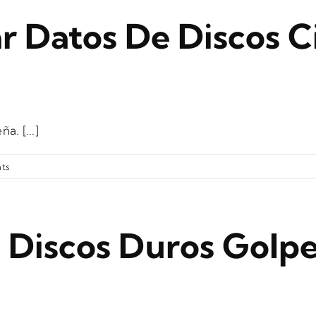
 Datos De Discos C
a. [...]
ts
s Discos Duros Golp