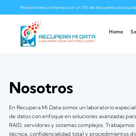
Skip
Para este mes contamos con un 15% de descuento para cualqu
to
content
Home
Se
Nosotros
En Recupera Mi Data somos un laboratorio especia
de datos con enfoque en soluciones avanzadas para
RAID, servidores y sistemas complejos. Trabajamos 
técnica, confidencialidad total y procedimientos 