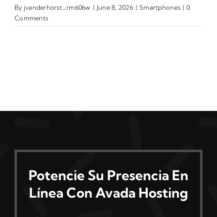
By
jvanderhorst_rm606w
|
June 8, 2026
|
Smartphones
|
0
Comments
Potencie Su Presencia En
Línea Con Avada Hosting